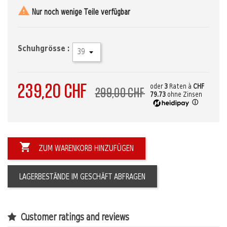

Nur noch wenige Teile verfügbar
Schuhgrösse :
239,20 CHF
oder
3
Raten à
CHF
299,00 CHF
79.73
ohne Zinsen
ⓘ

ZUM WARENKORB HINZUFÜGEN
LAGERBESTÄNDE IM GESCHÄFT ABFRAGEN
Customer ratings and reviews