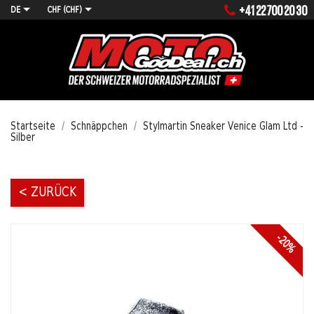


+41 22 700 20 30
DE
CHF (CHF)
MENÜ
Startseite
Schnäppchen
Stylmartin Sneaker Venice Glam Ltd -
Silber
< ZURÜCK
-20%