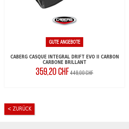
GUTE ANGEBOTE
CABERG CASQUE INTÉGRAL DRIFT EVO II CARBON
CARBONE BRILLANT
359,20 CHF
Verkaufspreis
Preis
449,00 CHF
< ZURÜCK