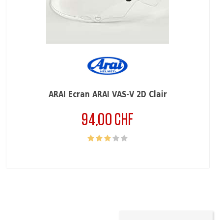
ARAI Écran ARAI VAS-V 2D Clair
94,00 CHF
Prix
(
3
/
5
) sur
2
note(s)