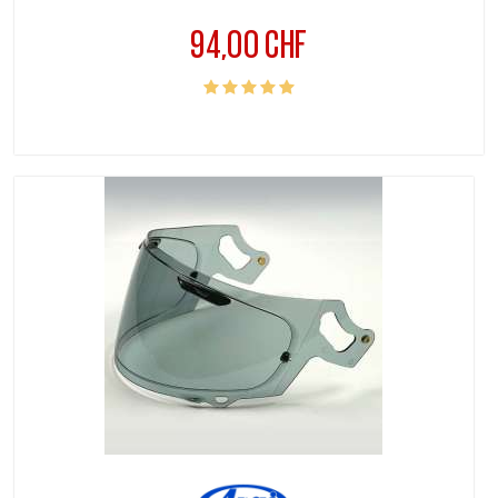
94,00 CHF
Prix
(
5
/
5
) sur
1
note(s)