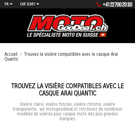


+41 22 700 20 30
FR
CHF (CHF)
MENU
Accueil
Trouvez la visière compatibles avec le casque Arai
Quantic
TROUVEZ LA VISIÈRE COMPATIBLES AVEC LE
CASQUE ARAI QUANTIC
Visière claire, visière foncée, visière chrome, visière
transparente, sur motogooddeal.ch retrouvez de nombreux
modèles de visères pour casque moto des plus grandes
marques.