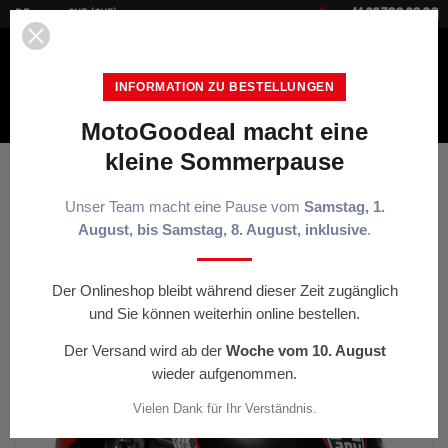


+41 22 700 20 30
DE
CHF (CHF)
INFORMATION ZU BESTELLUNGEN
MotoGoodeal macht eine
MENÜ
kleine Sommerpause
Startseite
Kopfhörer
Casque intégral AGV K7 Kyber noir
rouge
Unser Team macht eine Pause vom
Samstag, 1.
August, bis Samstag, 8. August, inklusive
.
< ZURÜCK
Der Onlineshop bleibt während dieser Zeit zugänglich
und Sie können weiterhin online bestellen.
-15%
Der Versand wird ab der
Woche vom 10. August
wieder aufgenommen.
Vielen Dank für Ihr Verständnis.