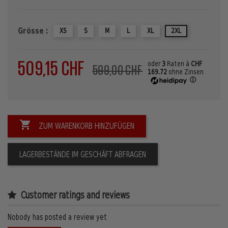
Grösse :
XS
S
M
L
XL
2XL
509,15 CHF
oder
3
Raten à
CHF
599,00 CHF
169.72
ohne Zinsen
ⓘ

ZUM WARENKORB HINZUFÜGEN
LAGERBESTÄNDE IM GESCHÄFT ABFRAGEN
Customer ratings and reviews
Nobody has posted a review yet