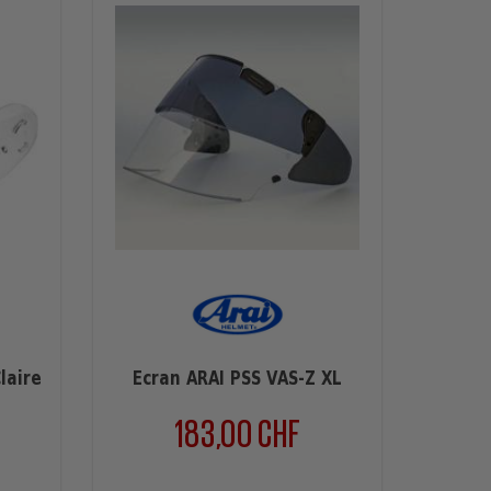
laire
Écran ARAI PSS VAS-Z XL
Pinloc
183,00 CHF
is
Preis