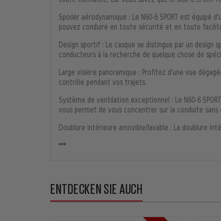
toute confiance, car vous savez que le N60-6 SPORT r
Spoiler aérodynamique : Le N60-6 SPORT est équipé d'un
pouvez conduire en toute sécurité et en toute facili
Design sportif : Le casque se distingue par un design s
conducteurs à la recherche de quelque chose de spécia
Large visière panoramique : Profitez d'une vue dégagée
contrôle pendant vos trajets.
Système de ventilation exceptionnel : Le N60-6 SPORT
vous permet de vous concentrer sur la conduite sans ê
Doublure intérieure amovible/lavable : La doublure in
"""
ENTDECKEN SIE AUCH