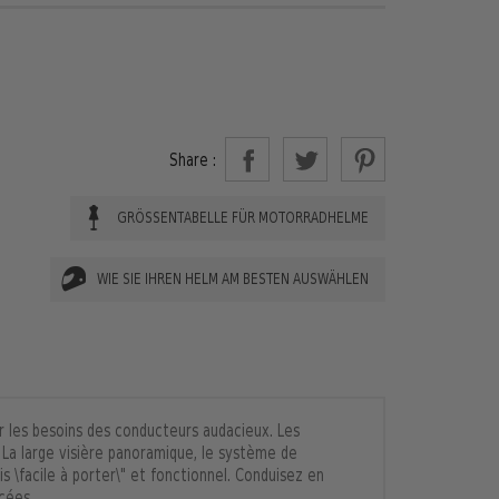
Share :
GRÖSSENTABELLE FÜR MOTORRADHELME
WIE SIE IHREN HELM AM BESTEN AUSWÄHLEN
r les besoins des conducteurs audacieux. Les
. La large visière panoramique, le système de
s \facile à porter\" et fonctionnel. Conduisez en