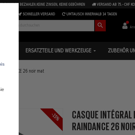
IDIPAY IN 3X BEZAHLEN.KEINE ZINSEN, KEINE GEBÜHREN
VERSAND AB 75.- CHF K
SCHNELLER VERSAND
UMTAUSCH INNERHALB 14 TAGEN

An
OAD
ERSATZTEILE UND WERKZEUGE
ZUBEHÖR UN
bis
T RAINDANCE 26 noir mat
ie
CASQUE INTÉGRAL 
-15%
RAINDANCE 26 NOI