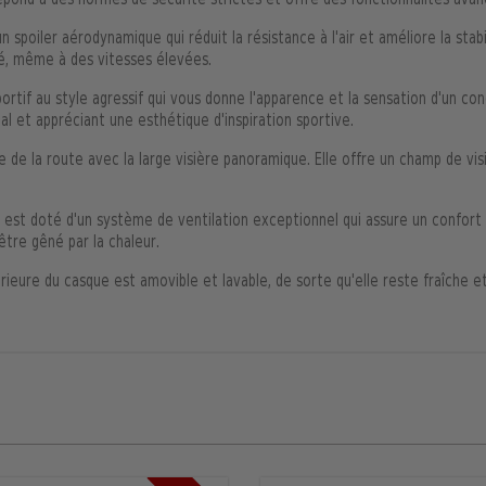
épond à des normes de sécurité strictes et offre des fonctionnalités avan
 spoiler aérodynamique qui réduit la résistance à l'air et améliore la stab
té, même à des vitesses élevées.
portif au style agressif qui vous donne l'apparence et la sensation d'un co
l et appréciant une esthétique d'inspiration sportive.
 de la route avec la large visière panoramique. Elle offre un champ de visi
 est doté d'un système de ventilation exceptionnel qui assure un confort
tre gêné par la chaleur.
térieure du casque est amovible et lavable, de sorte qu'elle reste fraîche