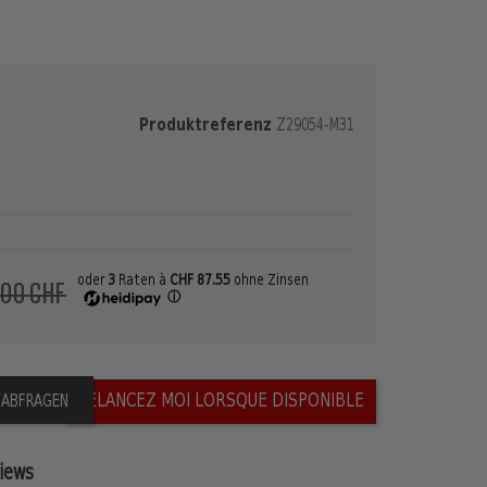
Produktreferenz
Z29054-M31
oder
3
Raten à
CHF 87.55
ohne Zinsen
,00 CHF
ⓘ
RELANCEZ MOI LORSQUE DISPONIBLE
 ABFRAGEN
iews