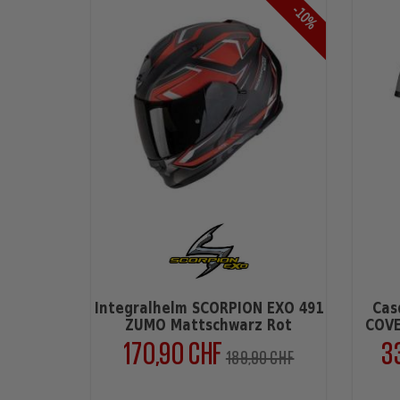
-10%
Integralhelm SCORPION EXO 491
Cas
ZUMO Mattschwarz Rot
COVE
170,90 CHF
3
Verkaufspreis
Preis
189,90 CHF