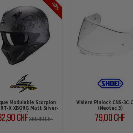
-10%
que Modulable Scorpion
Visière Pinlock CNS-3C C
RT-X XBORG Matt Silver-
(Neotec 3)
32,90 CHF
Black
79,00 CHF
Verkaufspreis
Preis
Pre
369,90 CHF