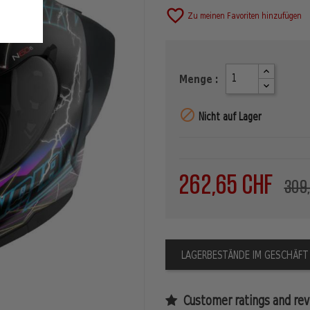
favorite_border
Zu meinen Favoriten hinzufügen
Menge :

Nicht auf Lager
262,65 CHF
309
LAGERBESTÄNDE IM GESCHÄFT
Customer ratings and rev