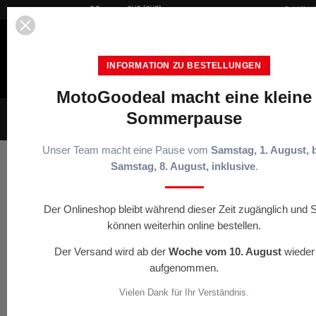


DE
CHF (CHF)
MIT HE
INFORMATION ZU BESTELLUNGEN
MotoGoodeal macht eine kleine
Sommerpause
HELME
TÖFFBEKLEIDUNG
OFFR
Unser Team macht eine Pause vom
Samstag, 1. August, 
Samstag, 8. August, inklusive
.
Startseite
Kopfhörer
Casque intégral N60-6 SPOR
Der Onlineshop bleibt während dieser Zeit zugänglich und S
< ZURÜCK
können weiterhin online bestellen.
Der Versand wird ab der
Woche vom 10. August
wieder
aufgenommen.
Vielen Dank für Ihr Verständnis.