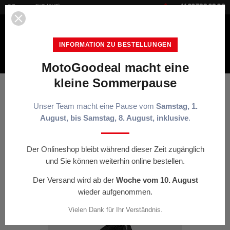


+41 22 700 20 30
DE
CHF (CHF)
INFORMATION ZU BESTELLUNGEN
MotoGoodeal macht eine
MENÜ
kleine Sommerpause
Startseite
Motorradfahrer-Ausrüstung
Protektoren
RACER
PROFILE KNEE Knieschutz Schwarz Schwarz-Grau
Unser Team macht eine Pause vom
Samstag, 1.
August, bis Samstag, 8. August, inklusive
.
< ZURÜCK
Der Onlineshop bleibt während dieser Zeit zugänglich
und Sie können weiterhin online bestellen.
Der Versand wird ab der
Woche vom 10. August
wieder aufgenommen.
Vielen Dank für Ihr Verständnis.