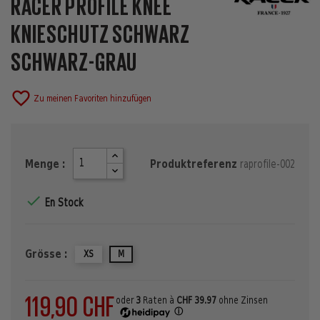
RACER PROFILE KNEE
KNIESCHUTZ SCHWARZ
SCHWARZ-GRAU
favorite_border
Zu meinen Favoriten hinzufügen
Menge :
Produktreferenz
raprofile-002

En Stock
Grösse :
XS
M
119,90 CHF
oder
3
Raten à
CHF 39.97
ohne Zinsen
ⓘ