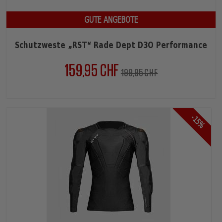
GUTE ANGEBOTE
Schutzweste „RST“ Rade Dept D3O Performance
159,95 CHF
Verkaufspreis
Preis
199,95 CHF
-15%