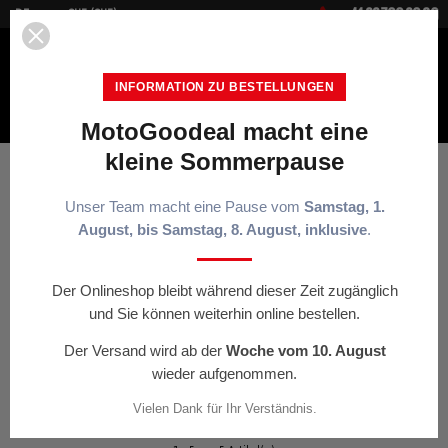


+41 22 700 20 30
DE
CHF (CHF)
INFORMATION ZU BESTELLUNGEN
MotoGoodeal macht eine
MENÜ
kleine Sommerpause
Startseite
Motorradfahrer-Ausrüstung
Protektoren
Brustpanzer
Unser Team macht eine Pause vom
Samstag, 1.
August, bis Samstag, 8. August, inklusive
.
BRUSTPANZER
Bei einer Lederkombi wird der Brustprotektor vorne unter den Kombi
hineingeschoben und hält dort ganz einfach. Verschiedenen Grössen und
Der Onlineshop bleibt während dieser Zeit zugänglich
Ausführungen erhältlich auf Motogoodeal
und Sie können weiterhin online bestellen.
tune
FILTER ANZEIGEN
Der Versand wird ab der
Woche vom 10. August
wieder aufgenommen.

Sortiert nach:
Vielen Dank für Ihr Verständnis.