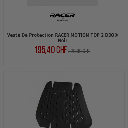
Veste De Protection RACER MOTION TOP 2 D3O®
Noir
195,40 CHF
Verkaufspreis
Preis
229,90 CHF