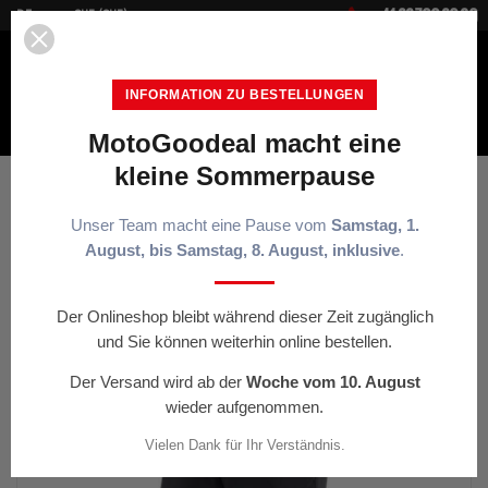


+41 22 700 20 30
DE
CHF (CHF)
INFORMATION ZU BESTELLUNGEN
MotoGoodeal macht eine
MENÜ
kleine Sommerpause
Startseite
Pantalon Rolle WP noir
Unser Team macht eine Pause vom
Samstag, 1.
August, bis Samstag, 8. August, inklusive
.
< ZURÜCK
Der Onlineshop bleibt während dieser Zeit zugänglich
und Sie können weiterhin online bestellen.
-15%
Der Versand wird ab der
Woche vom 10. August
wieder aufgenommen.
Vielen Dank für Ihr Verständnis.