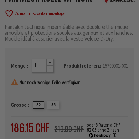
favorite_border
Zu meinen Favoriten hinzufügen
Pantalon technique imperméable avec doublure thermique
amovible et protections souples aux genoux et aux hanches.
Modèle idéal à associer avec la veste Veloce D-Dry.
Menge :
Produktreferenz
16700001-001

Nur noch wenige Teile verfügbar
Grösse :
52
58
186,15 CHF
oder
3
Raten à
CHF
219,00 CHF
62.05
ohne Zinsen
ⓘ