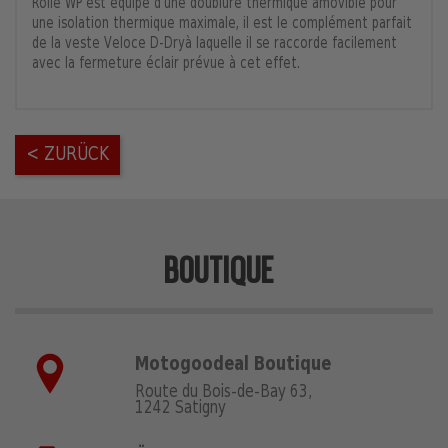
Rolle WP est équipé d'une doublure thermique amovible pour
une isolation thermique maximale, il est le complément parfait
de la veste Veloce D-Dryà laquelle il se raccorde facilement
avec la fermeture éclair prévue à cet effet.
< ZURÜCK
BOUTIQUE
Motogoodeal Boutique
Route du Bois-de-Bay 63,
1242 Satigny