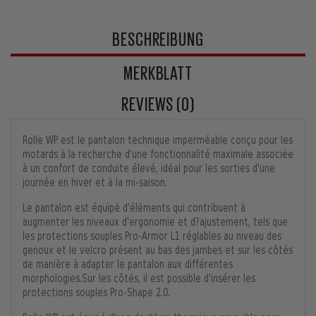
BESCHREIBUNG
MERKBLATT
REVIEWS (0)
Rolle WP est le pantalon technique imperméable conçu pour les
motards à la recherche d'une fonctionnalité maximale associée
à un confort de conduite élevé, idéal pour les sorties d'une
journée en hiver et à la mi-saison.
Le pantalon est équipé d'éléments qui contribuent à
augmenter les niveaux d'ergonomie et d?ajustement, tels que
les protections souples Pro-Armor L1 réglables au niveau des
genoux et le velcro présent au bas des jambes et sur les côtés
de manière à adapter le pantalon aux différentes
morphologies.Sur les côtés, il est possible d'insérer les
protections souples Pro-Shape 2.0.