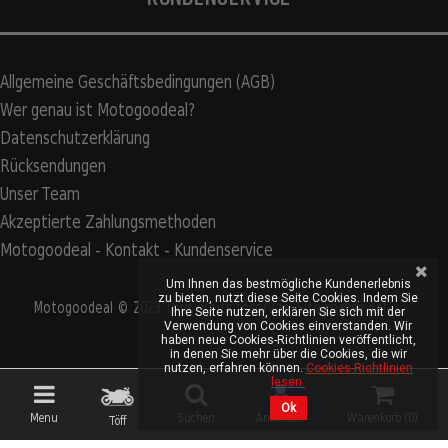
Allgemeine Geschäftsbedingungen (AGB)
Wer genau ist Motogoodeal?
Datenschutzerklärung
Rücksendungen
Unser Team
Akzeptierte Zahlungsmethoden
Motogoodeal - Kontakt - Kundenservice
Um Ihnen das bestmögliche Kundenerlebnis
zu bieten, nutzt diese Seite Cookies. Indem Sie
Motogoodeal © 2023 Tous droits réservés. Site réalisé par
S2A
Ihre Seite nutzen, erklären Sie sich mit der
Solution
Verwendung von Cookies einverstanden. Wir
haben neue Cookies-Richtlinien veröffentlicht,
in denen Sie mehr über die Cookies, die wir
nutzen, erfahren können.
Cookies-Richtlinien
lesen.
Ok
Menu
Suchen
Anmelden
Warenkorb (
0
)
Töff