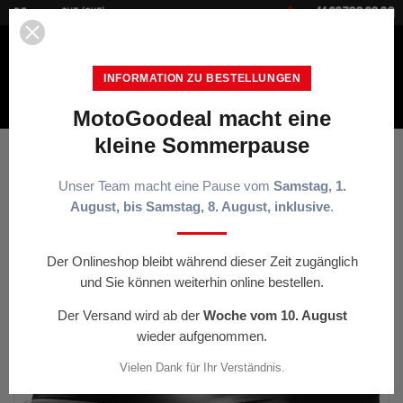


+41 22 700 20 30
DE
CHF (CHF)
INFORMATION ZU BESTELLUNGEN
MotoGoodeal macht eine
MENÜ
kleine Sommerpause
Startseite
Kopfhörer
Jethelm Shoei J-Cruise 3 Plain schwarz
Unser Team macht eine Pause vom
Samstag, 1.
August, bis Samstag, 8. August, inklusive
.
< ZURÜCK
Der Onlineshop bleibt während dieser Zeit zugänglich
und Sie können weiterhin online bestellen.
-10%
Der Versand wird ab der
Woche vom 10. August
wieder aufgenommen.
Vielen Dank für Ihr Verständnis.