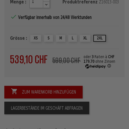
Menge :
Produktreferenz
Z16013-003

Verfügbar innerhalb von 24/48 Werktunden
Grösse :
XS
S
M
L
XL
2XL
539,10 CHF
oder
3
Raten à
CHF
599,00 CHF
179.70
ohne Zinsen
ⓘ

ZUM WARENKORB HINZUFÜGEN
LAGERBESTÄNDE IM GESCHÄFT ABFRAGEN