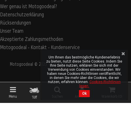
Wer genau ist Motogoodeal?
Datenschutzerklärung
Rücksendungen
Unser Team
Akzeptierte Zahlungsmethoden
Motogoodeal - Kontakt - Kundenservice
Um Ihnen das bestmögliche Kundenerlebnis
zu bieten, nutzt diese Seite Cookies. Indem Sie
Motogoodeal © 2023 Tous droits réservés. Site réalisé par
S2A
Ihre Seite nutzen, erklären Sie sich mit der
Solution
Verwendung von Cookies einverstanden. Wir
haben neue Cookies-Richtlinien veröffentlicht,
in denen Sie mehr über die Cookies, die wir
nutzen, erfahren können.
Cookies-Richtlinien
lesen.
Ok
Menu
Suchen
Anmelden
Warenkorb (
0
)
Töff