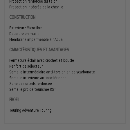
Protection renforcée du talon
Protection intégrée de la cheville
CONSTRUCTION
Extérieur : Microfibre
Doublure en maille
Membrane imperméable SinAqua
CARACTÉRISTIQUES ET AVANTAGES
Fermeture éclair avec crochet et boucle
Renfort de sélecteur
Semelle intermédiaire anti-torsion en polycarbonate
Semelle intérieure antibactérienne
Zone des orteils renforcée
Semelle pro de tourisme RST
PROFIL
Touring Adventure Touring