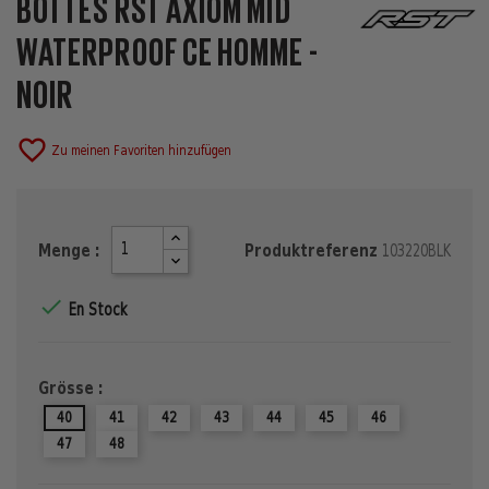
BOTTES RST AXIOM MID
WATERPROOF CE HOMME -
NOIR
favorite_border
Zu meinen Favoriten hinzufügen
Menge :
Produktreferenz
103220BLK

En Stock
Grösse :
40
41
42
43
44
45
46
47
48