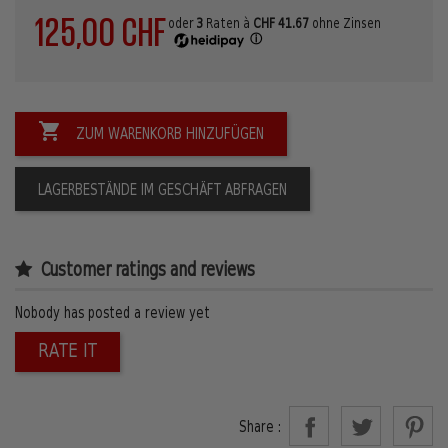
125,00 CHF
oder
3
Raten à
CHF 41.67
ohne Zinsen
ⓘ

ZUM WARENKORB HINZUFÜGEN
LAGERBESTÄNDE IM GESCHÄFT ABFRAGEN
Customer ratings and reviews
Nobody has posted a review yet
RATE IT
Share :