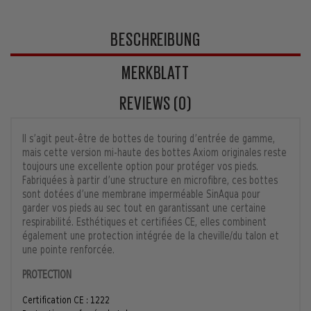
BESCHREIBUNG
MERKBLATT
REVIEWS (0)
Il s’agit peut-être de bottes de touring d’entrée de gamme,
mais cette version mi-haute des bottes Axiom originales reste
toujours une excellente option pour protéger vos pieds.
Fabriquées à partir d’une structure en microfibre, ces bottes
sont dotées d’une membrane imperméable SinAqua pour
garder vos pieds au sec tout en garantissant une certaine
respirabilité. Esthétiques et certifiées CE, elles combinent
également une protection intégrée de la cheville/du talon et
une pointe renforcée.
PROTECTION
Certification CE : 1222