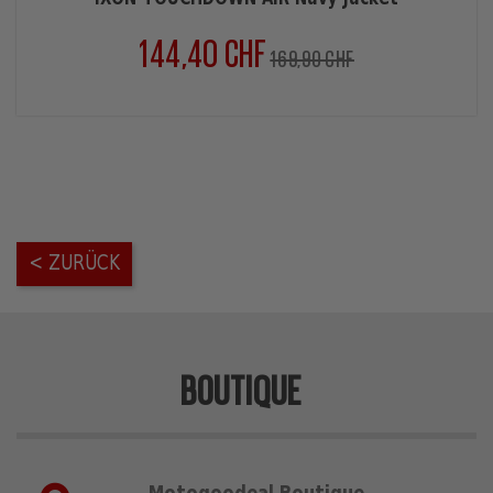
144,40 CHF
Verkaufspreis
Preis
169,90 CHF
< ZURÜCK
BOUTIQUE