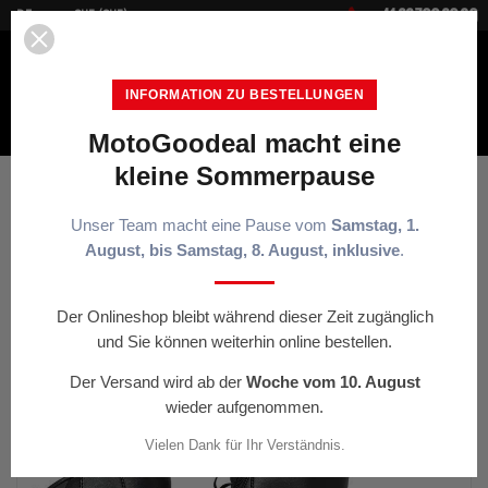


+41 22 700 20 30
DE
CHF (CHF)
INFORMATION ZU BESTELLUNGEN
MotoGoodeal macht eine
MENÜ
kleine Sommerpause
Startseite
Motorradfahrer-Ausrüstung
Bottes RST Axiom mid
waterproof CE homme - Noir
Unser Team macht eine Pause vom
Samstag, 1.
August, bis Samstag, 8. August, inklusive
.
< ZURÜCK
Der Onlineshop bleibt während dieser Zeit zugänglich
und Sie können weiterhin online bestellen.
Der Versand wird ab der
Woche vom 10. August
wieder aufgenommen.
Vielen Dank für Ihr Verständnis.