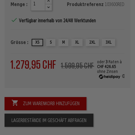
Menge :
Produktreferenz
103600RED

Verfügbar innerhalb von 24/48 Werktunden
Grösse :
XS
S
M
XL
2XL
3XL
1.279,95 CHF
oder
3
Raten à
1.599,95 CHF
CHF 426.65
ohne Zinsen
ⓘ

ZUM WARENKORB HINZUFÜGEN
LAGERBESTÄNDE IM GESCHÄFT ABFRAGEN