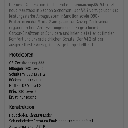
Die neue Generation des legendären Rennanzugs
RSTV4
setzt
neue Maßstäbe in Sachen Sicherheit. Der
V4.2
verfügt über das
leistungsstarke Airbagsystem
In&motion
sowie
D3O-
Protektoren
der Stufe 2 am gesamten Anzug. Dank seiner
ergonomischen Verbesserungen und den geschmiedeten
Carbon-Einsätzen an Schultern und Knien bietet er optimalen
Komfort und unvergleichlichen Schutz. Der
V4.2
ist der
ausgereifteste Anzug, den RST je hergestellt hat.
Protektoren
CE-Zertifizierung
: AAA
Ellbogen
: D3O Level 2
Schultern
: D3O Level 2
Rücken
: D3O Level 2
Hüften
: D3O Level 2
Knie
: D3O Level 2
Brust
: nur Tasche
Konstruktion
Hauptleder: Känguru-Leder
Sekundärleder: Premium-Rindsleder, trommelgefärbt
Zusatzmaterial: AST-R