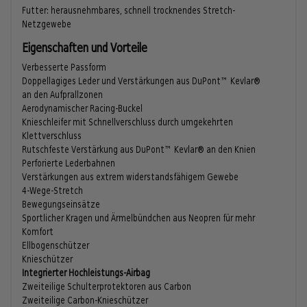
Futter: herausnehmbares, schnell trocknendes Stretch-
Netzgewebe
Eigenschaften und Vorteile
Verbesserte Passform
Doppellagiges Leder und Verstärkungen aus DuPont™ Kevlar®
an den Aufprallzonen
Aerodynamischer Racing-Buckel
Knieschleifer mit Schnellverschluss durch umgekehrten
Klettverschluss
Rutschfeste Verstärkung aus DuPont™ Kevlar® an den Knien
Perforierte Lederbahnen
Verstärkungen aus extrem widerstandsfähigem Gewebe
4-Wege-Stretch
Bewegungseinsätze
Sportlicher Kragen und Ärmelbündchen aus Neopren für mehr
Komfort
Ellbogenschützer
Knieschützer
Integrierter Hochleistungs-Airbag
Zweiteilige Schulterprotektoren aus Carbon
Zweiteilige Carbon-Knieschützer