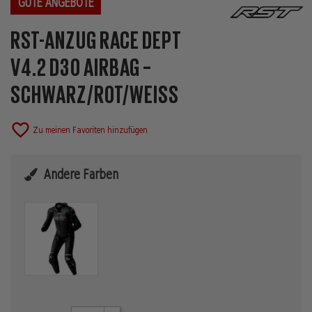
GUTE ANGEBOTE
RST-ANZUG RACE DEPT
V4.2 D3O AIRBAG –
SCHWARZ/ROT/WEISS
favorite_border
Zu meinen Favoriten hinzufügen
Andere Farben