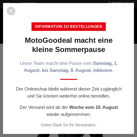


+41 22 700 20 30
DE
CHF (CHF)
INFORMATION ZU BESTELLUNGEN
MotoGoodeal macht eine
MENÜ
kleine Sommerpause
Startseite
Schnäppchen
RST-Anzug Race Dept V4.2 D3O
Airbag – schwarz/rot/weiß
Unser Team macht eine Pause vom
Samstag, 1.
August, bis Samstag, 8. August, inklusive
.
< ZURÜCK
Der Onlineshop bleibt während dieser Zeit zugänglich
und Sie können weiterhin online bestellen.
-20%
Der Versand wird ab der
Woche vom 10. August
wieder aufgenommen.
Vielen Dank für Ihr Verständnis.