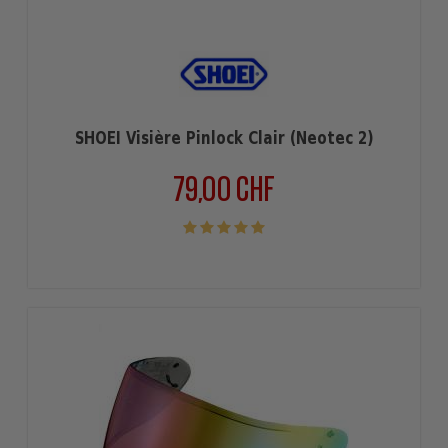
SHOEI Visière Pinlock Clair (Neotec 2)
79,00 CHF
Prix
(
5
/
5
) sur
1
note(s)