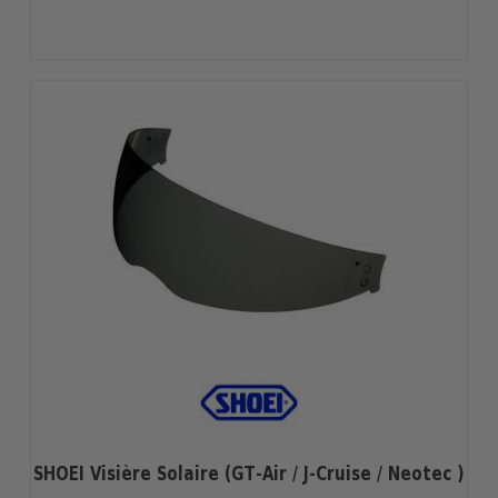
(
5
/
5
) sur
1
note(s)
SHOEI Visière Solaire (GT-Air / J-Cruise / Neotec )