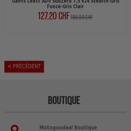
Gants Leatt ADV SubZero 7.5 V24 Stealth-Gris
Foncé-Gris Clair
127,20 CHF
Prix
Prix
159,00 CHF
normal
< PRÉCÉDENT
BOUTIQUE
Motogoodeal Boutique