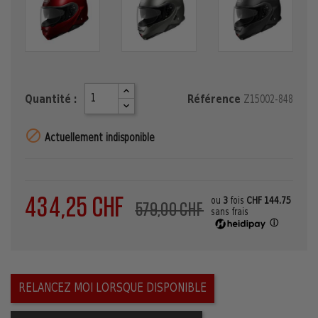
Quantité :
Référence
Z15002-848

Actuellement indisponible
434,25 CHF
ou
3
fois
CHF 144.75
579,00 CHF
sans frais
ⓘ
RELANCEZ MOI LORSQUE DISPONIBLE