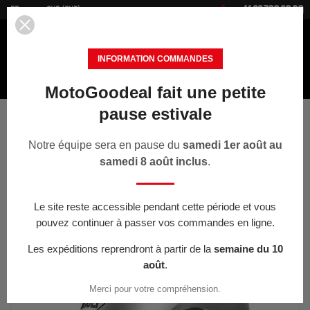


+41 22 700 20 30
FR
CHF (CHF)
INFORMATION COMMANDES
MotoGoodeal fait une petite
MENU
pause estivale
Accueil
Bons Plans
SHOEI Casque Modulable Neotec 2 argent
Notre équipe sera en pause du
samedi 1er août au
samedi 8 août inclus
.
< PRÉCÉDENT
Le site reste accessible pendant cette période et vous
pouvez continuer à passer vos commandes en ligne.
-25%
Les expéditions reprendront à partir de la
semaine du 10
août
.
Merci pour votre compréhension.