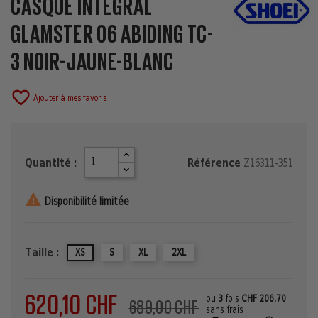
CASQUE INTÉGRAL
GLAMSTER 06 ABIDING TC-
3 NOIR-JAUNE-BLANC
favorite_border
Ajouter à mes favoris
Quantité :
Référence
Z16311-351

Disponibilité limitée
Taille :
XS
S
XL
2XL
620,10 CHF
ou
3
fois
CHF 206.70
689,00 CHF
sans frais