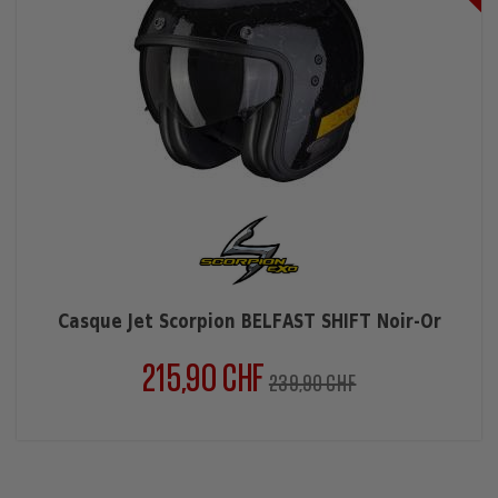
Casque Jet Scorpion BELFAST SHIFT Noir-Or
215,90 CHF
Prix
Prix
239,90 CHF
normal