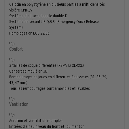
Calotin en polystyrène en plusieurs parties à milti-densités
Visière CPB-1V
Système d’attache boucle double-D
Système de sécurité E.Q.R.S. (Emergency Quick Release
System)
Homologation ECE 22/06
\r\n
Confort
\r\n
3 tailles de coque différentes (XS-M/ L/ XL-XXL)
Centerpad moulé en 3D
Rembourrages de joues en différentes épaisseurs (31, 35, 39,
43, 47 mm)
Tous les rembourrages sont amovibles et lavables
\r\n
Ventilation
\r\n
Aération et ventilation multiples
Entrées d’air au niveau du front et du menton