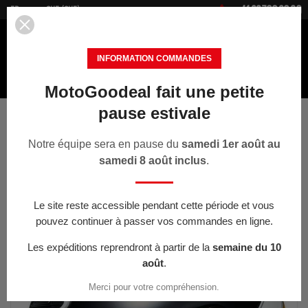


+41 22 700 20 30
FR
CHF (CHF)
INFORMATION COMMANDES
MotoGoodeal fait une petite
MENU
pause estivale
Accueil
Casques
Casque intégral Glamster 06 Abiding TC-3
noir-jaune-blanc
Notre équipe sera en pause du
samedi 1er août au
samedi 8 août inclus
.
< PRÉCÉDENT
Le site reste accessible pendant cette période et vous
pouvez continuer à passer vos commandes en ligne.
-10%
Les expéditions reprendront à partir de la
semaine du 10
août
.
Merci pour votre compréhension.