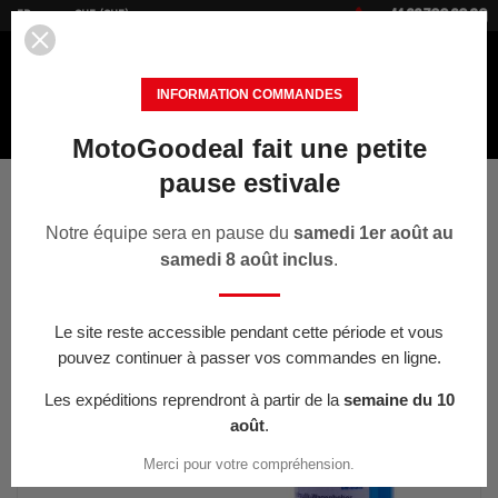


+41 22 700 20 30
FR
CHF (CHF)
INFORMATION COMMANDES
MotoGoodeal fait une petite
MENU
pause estivale
Accueil
Pièces Moto & Outillages
SW-Stahl Cric hydraulique 2T
181-345mm
Notre équipe sera en pause du
samedi 1er août au
samedi 8 août inclus
.
< PRÉCÉDENT
Le site reste accessible pendant cette période et vous
pouvez continuer à passer vos commandes en ligne.
Les expéditions reprendront à partir de la
semaine du 10
août
.
Merci pour votre compréhension.