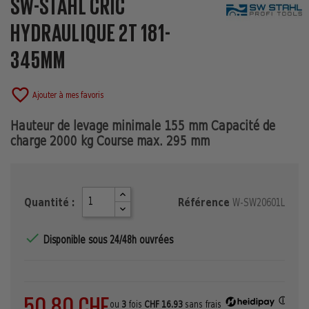
SW-STAHL CRIC
HYDRAULIQUE 2T 181-
345MM
favorite_border
Ajouter à mes favoris
Hauteur de levage minimale 155 mm Capacité de
charge 2000 kg Course max. 295 mm
Quantité :
Référence
W-SW20601L

Disponible sous 24/48h ouvrées
50,80 CHF
ⓘ
ou
3
fois
CHF 16.93
sans frais