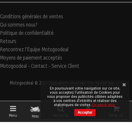
Conditions générales de ventes
Qui sommes nous?
Politique de confidentialité
Retours
Rencontrez l’Équipe Motogoodeal
Moyens de paiement acceptés
Motogoodeal - Contact - Service Client
Motogoodeal © 2023 Tous droits réservés. Site réalisé par
S2A
Solution
En poursuivant votre navigation sur ce site,
vous acceptez l'utilisation de Cookies pour
vous proposer des publicités ciblées adaptées
à vos centres d'intérêts et réaliser des
statistiques de visites.
En savoir plus.
Accepter
Menu
Recherche
Connexion
Panier (
0
)
Moto